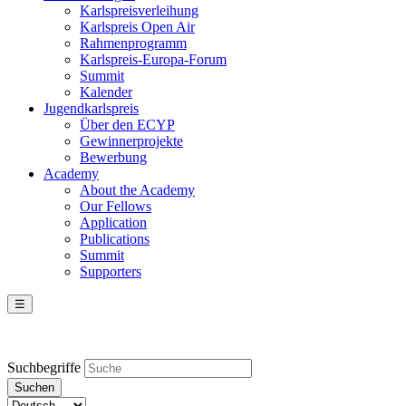
Karlspreisverleihung
Karlspreis Open Air
Rahmenprogramm
Karlspreis-Europa-Forum
Summit
Kalender
Jugendkarlspreis
Über den ECYP
Gewinnerprojekte
Bewerbung
Academy
About the Academy
Our Fellows
Application
Publications
Summit
Supporters
☰
Suchbegriffe
Suchen