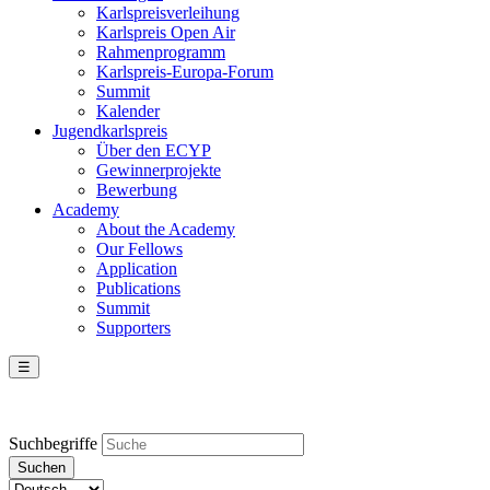
Karlspreisverleihung
Karlspreis Open Air
Rahmenprogramm
Karlspreis-Europa-Forum
Summit
Kalender
Jugendkarlspreis
Über den ECYP
Gewinnerprojekte
Bewerbung
Academy
About the Academy
Our Fellows
Application
Publications
Summit
Supporters
☰
Suchbegriffe
Suchen