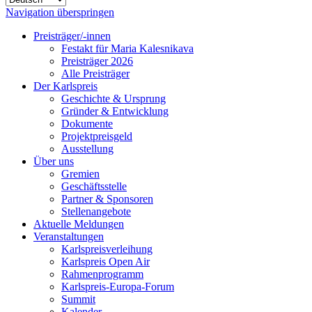
Navigation überspringen
Preisträger/-innen
Festakt für Maria Kalesnikava
Preisträger 2026
Alle Preisträger
Der Karlspreis
Geschichte & Ursprung
Gründer & Entwicklung
Dokumente
Projektpreisgeld
Ausstellung
Über uns
Gremien
Geschäftsstelle
Partner & Sponsoren
Stellenangebote
Aktuelle Meldungen
Veranstaltungen
Karlspreisverleihung
Karlspreis Open Air
Rahmenprogramm
Karlspreis-Europa-Forum
Summit
Kalender