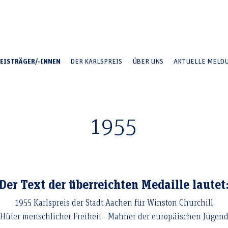
EISTRÄGER/-INNEN
DER KARLSPREIS
ÜBER UNS
AKTUELLE MELD
Sir Winston S. Churchill
1955
Der Text der überreichten Medaille lautet
1955 Karlspreis der Stadt Aachen für Winston Churchill
Hüter menschlicher Freiheit - Mahner der europäischen Jugen