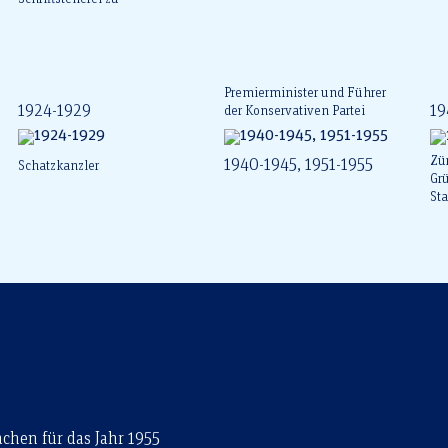
Premierminister und Führer
1924-1929
19
der Konservativen Partei
Zür
1940-1945, 1951-1955
Schatzkanzler
Gr
St
achen für das Jahr 1955