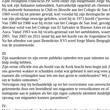
Zijne Heiligheid Franciscus PP. werd onder zijn burgernaam Jorge Mar
hij ook zijn Italiaanse nationaliteit. Aanvankelijk opgeleid als chemisc
Hij studeerde humaniora in Chili en filosofie aan het Colegio de San
1969 werd hij tot priester gewijd, kort voordat hij zijn theologische s
van zijn plechtige eeuwige geloften, werd hij in 1973 hoofd (“provinci
Van 1980 tot 1986 was hij rector van het Colegio de San José, gevolg
directeur werd van het College van El Salvador in Buenos Aires en l
Auca. Vanaf 1993 was hij vicaris-generaal van het aartsbisdom, waarn
2001. Van 2005 tot 2011 stond hij aan het hoofd van de Argentijnse b
Na het aftreden van paus Benedictus XVI werd Jorge Mario Bergoglio 
van de jezuïetenorde.
III.
Zijn naamkeuze en zijn eerste publieke optreden een paar minuten na 
hulp nodig hebben.
Zijn eerste officiële reis als hoofd van de Kerk bracht hem begin ju
ons geweten wakker te schudden zodat wat gebeurd is niet nog eens g
mannen die verlangden naar iets om hun gezin te onderhouden? Wij zij
om te huilen ontnomen.”
Vervolgens riep hij herhaaldelijk op tot het overwinnen van onverschi
gekenmerkt door een bereidheid om migranten te verwelkomen en of ze 
immigratie aan te pakken als het zijn eigen culturele identiteit duide
opvang van migranten kunnen garanderen”.
IV.