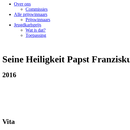
Over ons
Commissies
Alle prijswinnaars
Prijswinnaars
Jeugdkarlsprijs
Wat is dat?
Toepassing
Seine Heiligkeit Papst Franzisk
2016
Vita