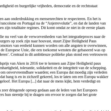
igheid en burgerlijke vrijheden, democratie en de rechtsstaat
n aan onderdrukking en mensenrechten te respecteren. En het is
rancoïsme en Portugal na de “Anjerrevolutie”, en dat de landen van
jn totalitaire regimes. Dit komt omdat ze niet in de eerste plaats
die nu veel van de verworvenheden van het integratieproces naar de
urgers op zoek zijn naar houvast, stuurt Zijne Heiligheid Paus
romotors van eenheid kunnen worden om alle angsten te overwinnen,
n de Europese Unie, die een toekomst wensten die gebaseerd was op
en’. Centraal in dit ambitieuze politieke plan stond een vertrouwen
sprijs van Aken in 2016 toe te kennen aan Zijne Heiligheid paus
tigheid, tolerantie, solidariteit en de integriteit van de schepping.
, om onvervreemdbare waarden; een Europa dat moedig zijn verleden
at bang is en in zichzelf gekeerd, los te laten om een Europa wakker
eloof. Het Europa [...] dat naar de mens kijkt, hem verdedigt en
en zeer dringende oproep gedaan aan de leden van het Europees
s hun steentje bij te dragen om ervoor te zorgen dat het grote