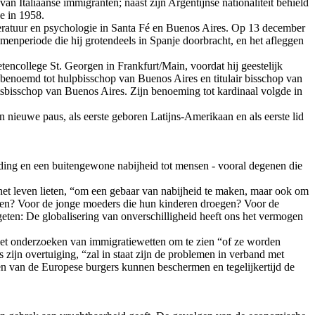
 Italiaanse immigranten; naast zijn Argentijnse nationaliteit behield
de in 1958.
iteratuur en psychologie in Santa Fé en Buenos Aires. Op 13 december
examenperiode die hij grotendeels in Spanje doorbracht, en het afleggen
encollege St. Georgen in Frankfurt/Main, voordat hij geestelijk
 benoemd tot hulpbisschop van Buenos Aires en titulair bisschop van
rtsbisschop van Buenos Aires. Zijn benoeming tot kardinaal volgde in
nieuwe paus, als eerste geboren Latijns-Amerikaan en als eerste lid
ouding en een buitengewone nabijheid tot mensen - vooral degenen die
 het leven lieten, “om een gebaar van nabijheid te maken, maar ook om
aten? Voor de jonge moeders die hun kinderen droegen? Voor de
eten: De globalisering van onverschilligheid heeft ons het vermogen
ot het onderzoeken van immigratiewetten om te zien “of ze worden
ijn overtuiging, “zal in staat zijn de problemen in verband met
chten van de Europese burgers kunnen beschermen en tegelijkertijd de