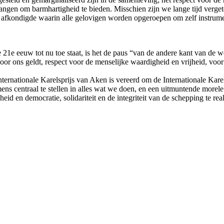
rlangen om barmhartigheid te bieden. Misschien zijn we lange tijd verg
id afkondigde waarin alle gelovigen worden opgeroepen om zelf instrume
 21e eeuw tot nu toe staat, is het de paus “van de andere kant van de 
r ons geldt, respect voor de menselijke waardigheid en vrijheid, voor 
ernationale Karelsprijs van Aken is vereerd om de Internationale Karel
s centraal te stellen in alles wat we doen, en een uitmuntende morele a
heid en democratie, solidariteit en de integriteit van de schepping te r