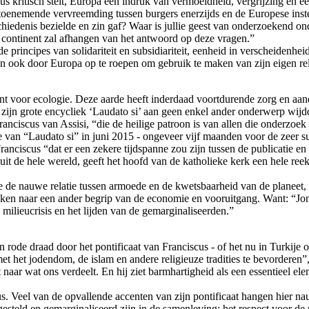
ciscus kritisch stelt, Europa een indruk van vermoeidheid, vergrijzing 
toenemende vervreemding tussen burgers enerzijds en de Europese inste
schiedenis bezielde en zin gaf? Waar is jullie geest van onderzoekend 
t continent zal afhangen van het antwoord op deze vragen.”
principes van solidariteit en subsidiariteit, eenheid in verscheidenheid 
 en ook door Europa op te roepen om gebruik te maken van zijn eigen rel
 voor ecologie. Deze aarde heeft inderdaad voortdurende zorg en aand
zijn grote encycliek ‘Laudato si’ aan geen enkel ander onderwerp wijd
anciscus van Assisi, “die de heilige patroon is van allen die onderzoe
van “Laudato si” in juni 2015 - ongeveer vijf maanden voor de zeer su
ciscus “dat er een zekere tijdspanne zou zijn tussen de publicatie en d
ts uit de hele wereld, geeft het hoofd van de katholieke kerk een hele r
re de nauwe relatie tussen armoede en de kwetsbaarheid van de planeet,
oeken naar een ander begrip van de economie en vooruitgang. Want: “Jo
milieucrisis en het lijden van de gemarginaliseerden.”
een rode draad door het pontificaat van Franciscus - of het nu in Turkij
et het jodendom, de islam en andere religieuze tradities te bevorderen”
naar wat ons verdeelt. En hij ziet barmhartigheid als een essentieel e
s. Veel van de opvallende accenten van zijn pontificaat hangen hier nau
esteld en gemarginaliseerd zijn in de samenleving; het respect voor de n