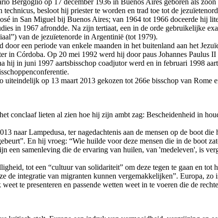
io Bergoglio op 17 december 1936 in Buenos Aires geboren als zoon van
h technicus, besloot hij priester te worden en trad toe tot de jezuïetenor
 José in San Miguel bij Buenos Aires; van 1964 tot 1966 doceerde hij l
tudies in 1967 afrondde. Na zijn tertiaat, een in de orde gebruikelijke 
aal”) van de jezuïetenorde in Argentinië (tot 1979).
d door een periode van enkele maanden in het buitenland aan het Jezuïet
ater in Córdoba. Op 20 mei 1992 werd hij door paus Johannes Paulus II
a hij in juni 1997 aartsbisschop coadjutor werd en in februari 1998 aa
isschoppenconferentie.
uiteindelijk op 13 maart 2013 gekozen tot 266e bisschop van Rome en 
het conclaaf lieten al zien hoe hij zijn ambt zag: Bescheidenheid in h
li 2013 naar Lampedusa, ter nagedachtenis aan de mensen op de boot die
ebeurt”. En hij vroeg: “Wie huilde voor deze mensen die in de boot z
n een samenleving die de ervaring van huilen, van 'medeleven', is verg
lligheid, tot een “cultuur van solidariteit” om deze tegen te gaan en t
de integratie van migranten kunnen vergemakkelijken”. Europa, zo is z
lijk weet te presenteren en passende wetten weet in te voeren die de re