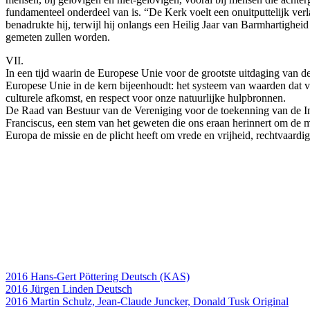
fundamenteel onderdeel van is. “De Kerk voelt een onuitputtelijk ve
benadrukte hij, terwijl hij onlangs een Heilig Jaar van Barmhartighe
gemeten zullen worden.
VII.
In een tijd waarin de Europese Unie voor de grootste uitdaging van de
Europese Unie in de kern bijeenhoudt: het systeem van waarden dat voo
culturele afkomst, en respect voor onze natuurlijke hulpbronnen.
De Raad van Bestuur van de Vereniging voor de toekenning van de Int
Franciscus, een stem van het geweten die ons eraan herinnert om de men
Europa de missie en de plicht heeft om vrede en vrijheid, rechtvaardig
2016 Hans-Gert Pöttering Deutsch (KAS)
2016 Jürgen Linden Deutsch
2016 Martin Schulz, Jean-Claude Juncker, Donald Tusk Original