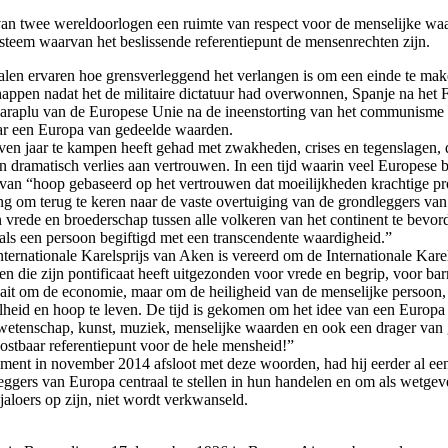
n twee wereldoorlogen een ruimte van respect voor de menselijke waard
ysteem waarvan het beslissende referentiepunt de mensenrechten zijn.
len ervaren hoe grensverleggend het verlangen is om een einde te make
appen nadat het de militaire dictatuur had overwonnen, Spanje na het F
aplu van de Europese Unie na de ineenstorting van het communisme en zi
ar een Europa van gedeelde waarden.
en jaar te kampen heeft gehad met zwakheden, crises en tegenslagen, 
n dramatisch verlies aan vertrouwen. In een tijd waarin veel Europese b
an “hoop gebaseerd op het vertrouwen dat moeilijkheden krachtige p
g om terug te keren naar de vaste overtuiging van de grondleggers va
ede en broederschap tussen alle volkeren van het continent te bevorder
 als een persoon begiftigd met een transcendente waardigheid.”
ernationale Karelsprijs van Aken is vereerd om de Internationale Karel
ie zijn pontificaat heeft uitgezonden voor vrede en begrip, voor barmhar
aait om de economie, maar om de heiligheid van de menselijke persoon
heid en hoop te leven. De tijd is gekomen om het idee van een Europa d
 wetenschap, kunst, muziek, menselijke waarden en ook een drager van g
kostbaar referentiepunt voor de hele mensheid!”
lement in november 2014 afsloot met deze woorden, had hij eerder al e
gers van Europa centraal te stellen in hun handelen en om als wetgever
aloers op zijn, niet wordt verkwanseld.