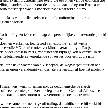
en een gebrek aan vruchtbaarheid geeft. De gevolgen van de economische
llingen anderzijds zijn voor de paus ook aanleiding om Europa te
ondernemerschap? Waar is uw dorst naar waarheid die u zo
in plaats van intellectuele en culturele uniformiteit, door de
igieuze wortels.
acht nodig, en iedereen draagt een persoonlijke verantwoordelijkheid
de.
k doen en werken op het gebied van ecologie” en uit wiens
ccesvolle VN-conferentie over klimaatverandering in Parijs in
e bijeenkomst in Parijs, zodat het een bijdrage kon leveren”. In de
eeks gedetailleerde en verreikende suggesties voor een duurzaam
 de intrinsieke waarde van elk schepsel, de wegwerpcultuur en het
ngeren eisen verandering van ons. Ze vragen zich af hoe het mogelijk
e of Israël was, waar hij samen met de oecumenische patriarch
, of meer recentelijk in Kenia, Oeganda en de Centraal-Afrikaanse
lement dat het christendom nauw verbindt met de andere twee
w mee samen: de nederige uitstraling; de nabijheid die hij zoekt bij
atuur, dat ons er ook aan herinnert dat de mens er zelf een