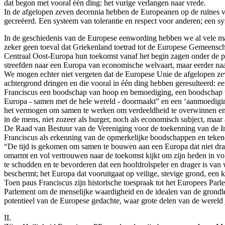
dat begon met vooral één ding: het vurige verlangen naar vrede.
In de afgelopen zeven decennia hebben de Europeanen op de ruïnes va
gecreëerd. Een systeem van tolerantie en respect voor anderen; een s
In de geschiedenis van de Europese eenwording hebben we al vele ma
zeker geen toeval dat Griekenland toetrad tot de Europese Gemeensch
Centraal Oost-Europa hun toekomst vanaf het begin zagen onder de par
streefden naar een Europa van economische welvaart, maar eerder na
We mogen echter niet vergeten dat de Europese Unie de afgelopen zev
achtergrond dringen en die vooral in één ding hebben geresulteerd: ee
Franciscus een boodschap van hoop en bemoediging, een boodschap v
Europa - samen met de hele wereld - doormaakt” en een ‘aanmoedigin
het vermogen om samen te werken om verdeeldheid te overwinnen en vr
in de mens, niet zozeer als burger, noch als economisch subject, maar
De Raad van Bestuur van de Vereniging voor de toekenning van de Int
Franciscus als erkenning van de opmerkelijke boodschappen en tekenen d
“De tijd is gekomen om samen te bouwen aan een Europa dat niet dr
omarmt en vol vertrouwen naar de toekomst kijkt om zijn heden in vol
te schudden en te bevorderen dat een hoofdrolspeler en drager is van
beschermt; het Europa dat vooruitgaat op veilige, stevige grond, een 
Toen paus Franciscus zijn historische toespraak tot het Europees Par
Parlement om de menselijke waardigheid en de idealen van de grondleg
potentieel van de Europese gedachte, waar grote delen van de wereld j
II.