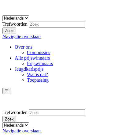
Trefwoorden
Zoek
Navigatie overslaan
Over ons
Commissies
Alle prijswinnaars
Prijswinnaars
Jeugdkarlsprijs
Wat is dat?
Toepassing
☰
Trefwoorden
Zoek
Navigatie overslaan