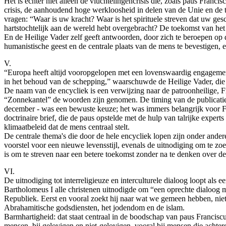
Het is echter niet alleen de vluchtelingencrisis die, zoals paus Fran
crisis, de aanhoudend hoge werkloosheid in delen van de Unie en de 
vragen: “Waar is uw kracht? Waar is het spirituele streven dat uw ge
hartstochtelijk aan de wereld hebt overgebracht? De toekomst van he
En de Heilige Vader zelf geeft antwoorden, door zich te beroepen op de 
humanistische geest en de centrale plaats van de mens te bevestigen,
V.
“Europa heeft altijd vooropgelopen met een lovenswaardig engagement
in het behoud van de schepping,” waarschuwde de Heilige Vader, die 
De naam van de encycliek is een verwijzing naar de patroonheilige, Fr
“Zonnekantel” de woorden zijn genomen. De timing van de publicatie 
december - was een bewuste keuze; het was immers belangrijk voor Fran
doctrinaire brief, die de paus opstelde met de hulp van talrijke exper
klimaatbeleid dat de mens centraal stelt.
De centrale thema's die door de hele encycliek lopen zijn onder ande
voorstel voor een nieuwe levensstijl, evenals de uitnodiging om te z
is om te streven naar een betere toekomst zonder na te denken over de 
VI.
De uitnodiging tot interreligieuze en interculturele dialoog loopt als 
Bartholomeus I alle christenen uitnodigde om “een oprechte dialoog m
Republiek. Eerst en vooral zoekt hij naar wat we gemeen hebben, niet 
Abrahamitische godsdiensten, het jodendom en de islam.
Barmhartigheid: dat staat centraal in de boodschap van paus Franciscu
mensen, bij gelovigen en niet-gelovigen, vooral bij mensen die achterg