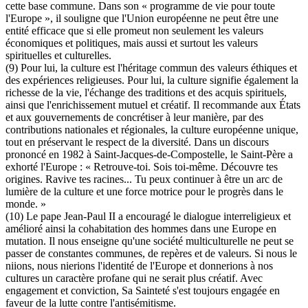
cette base commune. Dans son « programme de vie pour toute
l'Europe », il souligne que l'Union européenne ne peut être une
entité efficace que si elle promeut non seulement les valeurs
économiques et politiques, mais aussi et surtout les valeurs
spirituelles et culturelles.
(9) Pour lui, la culture est l'héritage commun des valeurs éthiques et
des expériences religieuses. Pour lui, la culture signifie également la
richesse de la vie, l'échange des traditions et des acquis spirituels,
ainsi que l'enrichissement mutuel et créatif. Il recommande aux États
et aux gouvernements de concrétiser à leur manière, par des
contributions nationales et régionales, la culture européenne unique,
tout en préservant le respect de la diversité. Dans un discours
prononcé en 1982 à Saint-Jacques-de-Compostelle, le Saint-Père a
exhorté l'Europe : « Retrouve-toi. Sois toi-même. Découvre tes
origines. Ravive tes racines... Tu peux continuer à être un arc de
lumière de la culture et une force motrice pour le progrès dans le
monde. »
(10) Le pape Jean-Paul II a encouragé le dialogue interreligieux et
amélioré ainsi la cohabitation des hommes dans une Europe en
mutation. Il nous enseigne qu'une société multiculturelle ne peut se
passer de constantes communes, de repères et de valeurs. Si nous le
niions, nous nierions l'identité de l'Europe et donnerions à nos
cultures un caractère profane qui ne serait plus créatif. Avec
engagement et conviction, Sa Sainteté s'est toujours engagée en
faveur de la lutte contre l'antisémitisme.