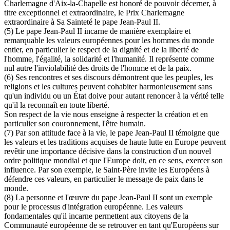
Charlemagne d'Aix-la-Chapelle est honoré de pouvoir décerner, à
titre exceptionnel et extraordinaire, le Prix Charlemagne
extraordinaire à Sa Sainteté le pape Jean-Paul II.
(5) Le pape Jean-Paul II incarne de manière exemplaire et
remarquable les valeurs européennes pour les hommes du monde
entier, en particulier le respect de la dignité et de la liberté de
l'homme, l'égalité, la solidarité et l'humanité. Il représente comme
nul autre l'inviolabilité des droits de l'homme et de la paix.
(6) Ses rencontres et ses discours démontrent que les peuples, les
religions et les cultures peuvent cohabiter harmonieusement sans
qu'un individu ou un État doive pour autant renoncer à la vérité telle
qu'il la reconnaît en toute liberté.
Son respect de la vie nous enseigne à respecter la création et en
particulier son couronnement, l'être humain.
(7) Par son attitude face à la vie, le pape Jean-Paul II témoigne que
les valeurs et les traditions acquises de haute lutte en Europe peuvent
revêtir une importance décisive dans la construction d'un nouvel
ordre politique mondial et que l'Europe doit, en ce sens, exercer son
influence. Par son exemple, le Saint-Père invite les Européens à
défendre ces valeurs, en particulier le message de paix dans le
monde.
(8) La personne et l'œuvre du pape Jean-Paul II sont un exemple
pour le processus d'intégration européenne. Les valeurs
fondamentales qu'il incarne permettent aux citoyens de la
Communauté européenne de se retrouver en tant qu'Européens sur