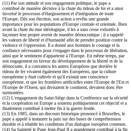
(11) Par son attitude et son engagement politique, le pape a
contribué de manière décisive à la chute du rideau de fer et a ainsi
favorisé le processus d'élargissement et d'intégration de toute
l'Europe. Dès son élection, son action a revêtu une grande
importance pour les populations d'Europe centrale et orientale. Bien
avant la chute du mur idéologique, il les a sans cesse exhortés à
façonner leur propre avenir de manière démocratique ; il a rappelé
les valeurs de liberté et d'humanité afin de prendre position contre la
violence et l'oppression. Il a donné aux hommes le courage et la
confiance nécessaires pour s'engager dans le processus de libération,
ainsi que le sentiment d'appartenir à l'Europe. En même temps, par
son engagement en faveur du développement de la liberté et de la
démocratie, il a convaincu les autres Européens que derrière le
rideau de fer vivaient également des Européens, que la culture
européenne y était cultivée et qu'il existait une conscience
européenne, et que les frontières artificielles entre l'Europe de l'Est et
l'Europe de l'Ouest, qui divisaient le continent, devaient donc être
surmontées.
(12) L'engagement du Saint-Siège dans la Conférence sur la sécurité
et la coopération en Europe a soutenu politiquement cet objectif et a
finalement contribué à mettre fin à la guerre froide.
(13) En 1985, dans un discours historique prononcé à Bruxelles, le
pape a appelé à instaurer la paix sur des bases de compréhension
durable et à rétablir les conditions d'un dialogue européen commun.
(14) Sa Sainteté le Pape Jean-Paul II a grandement contribué à la fin